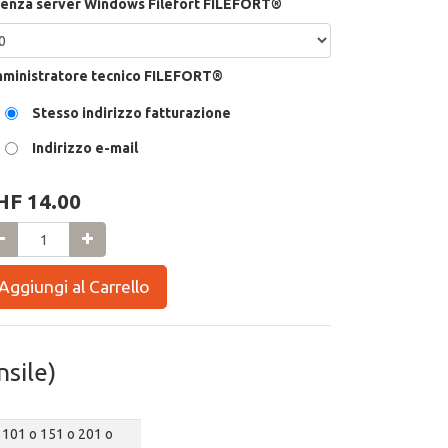
cenza server Windows Filefort FILEFORT®
ministratore tecnico FILEFORT®
Stesso indirizzo fatturazione
Indirizzo e-mail
HF
14.00
Aggiungi al Carrello
sile)
 o 101 o 151 o 201 o