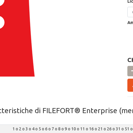
Li
Am
C
tteristiche di FILEFORT® Enterprise (men
1 o 2 o 3 o 4 o 5 o 6 o 7 o 8 o 9 o 10 o 11 o 16 o 21 o 26 o 31 o 51