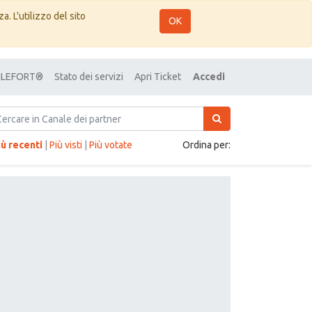
a. L'utilizzo del sito
OK
 FILEFORT®
Stato dei servizi
Apri Ticket
Accedi
iù recenti
|
Più visti
|
Più votate
Ordina per: